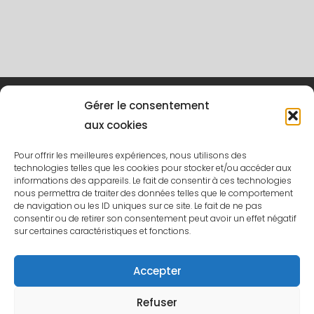
Gérer le consentement
aux cookies
Pour offrir les meilleures expériences, nous utilisons des
1280 Rue King Est Sherbrooke, Qc J1G 1E4
technologies telles que les cookies pour stocker et/ou accéder aux
informations des appareils. Le fait de consentir à ces technologies
nous permettra de traiter des données telles que le comportement
Tél:
819 300-8181
| Téléc.:
819 300-8103
de navigation ou les ID uniques sur ce site. Le fait de ne pas
consentir ou de retirer son consentement peut avoir un effet négatif
sur certaines caractéristiques et fonctions.
Politique de confidentialité
Accepter
Refuser