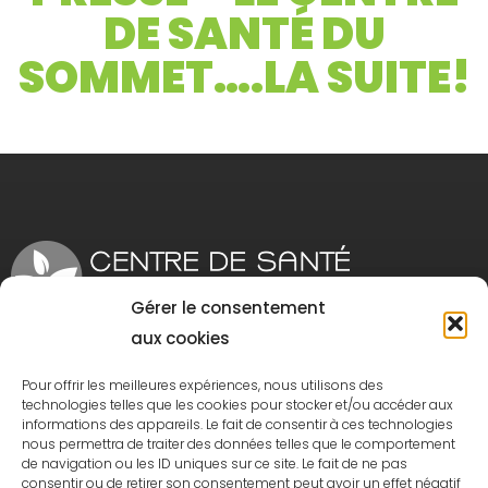
DE SANTÉ DU
SOMMET….LA SUITE!
Gérer le consentement
aux cookies
1280 Rue King Est Sherbrooke, Qc J1G 1E4
Pour offrir les meilleures expériences, nous utilisons des
Tél:
819 300-8181
| Téléc.:
819 300-8103
technologies telles que les cookies pour stocker et/ou accéder aux
informations des appareils. Le fait de consentir à ces technologies
nous permettra de traiter des données telles que le comportement
de navigation ou les ID uniques sur ce site. Le fait de ne pas
consentir ou de retirer son consentement peut avoir un effet négatif