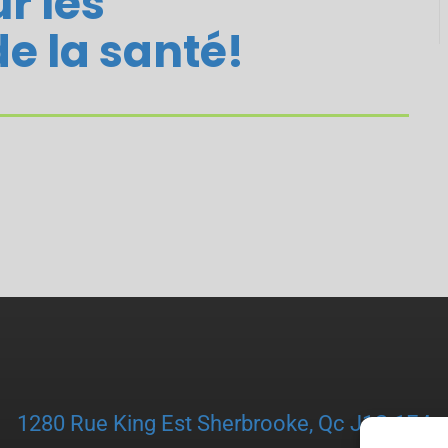
r les
e la santé!
1280 Rue King Est Sherbrooke, Qc J1G 1E4