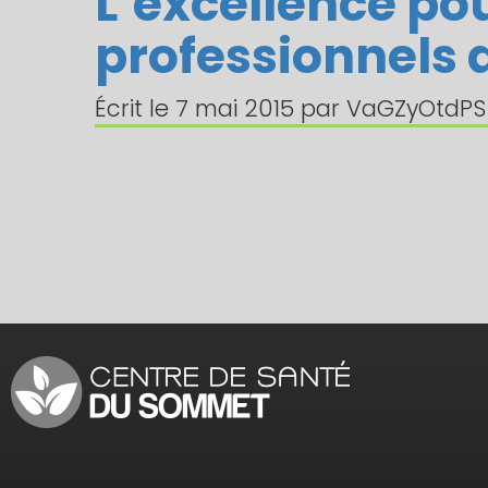
L’excellence pou
professionnels d
Écrit le
7 mai 2015
par
VaGZyOtdPS