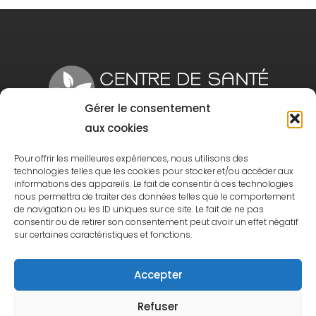
Gérer le consentement
aux cookies
1280 Rue King Est Sherbrooke, Qc J1G 1E4
Pour offrir les meilleures expériences, nous utilisons des
Tél:
819 300-8181
| Téléc.:
819 300-8103
technologies telles que les cookies pour stocker et/ou accéder aux
informations des appareils. Le fait de consentir à ces technologies
nous permettra de traiter des données telles que le comportement
de navigation ou les ID uniques sur ce site. Le fait de ne pas
consentir ou de retirer son consentement peut avoir un effet négatif
sur certaines caractéristiques et fonctions.
Politique de confidentialité
Accepter
Refuser