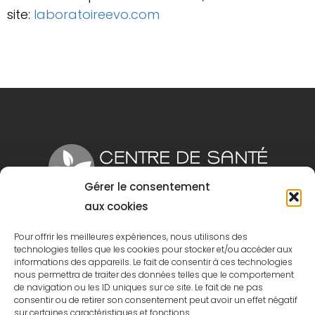
site:
laboratoireevo.com
Gérer le consentement
aux cookies
1280 Rue King Est Sherbrooke, Qc J1G 1E4
Pour offrir les meilleures expériences, nous utilisons des
Tél:
819 300-8181
| Téléc.:
819 300-8103
technologies telles que les cookies pour stocker et/ou accéder aux
informations des appareils. Le fait de consentir à ces technologies
nous permettra de traiter des données telles que le comportement
de navigation ou les ID uniques sur ce site. Le fait de ne pas
consentir ou de retirer son consentement peut avoir un effet négatif
sur certaines caractéristiques et fonctions.